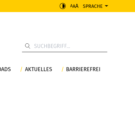
A
A
SPRACHE
A
OADS
AKTUELLES
BARRIEREFREI