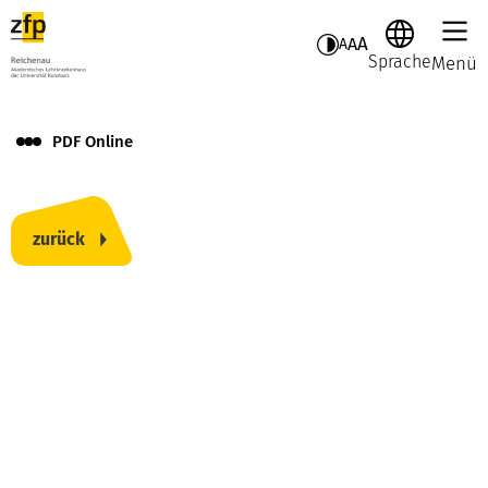
A
A
A
Sprache
Menü
PDF Online
zurück