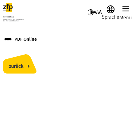
A
A
A
Sprache
Menü
PDF Online
zurück