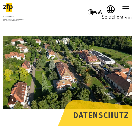
A
A
A
Sprache
Menü
DATENSCHUTZ