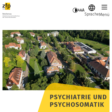
A
A
A
Sprache
Menü
PSYCHIATRIE UND
PSYCHOSOMATIK