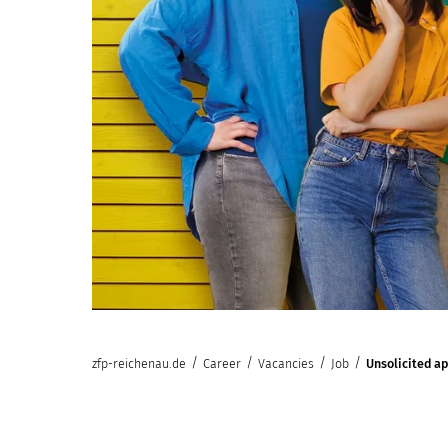
/
/
/
/
zfp-reichenau.de
Career
Vacancies
Job
Unsolicited a