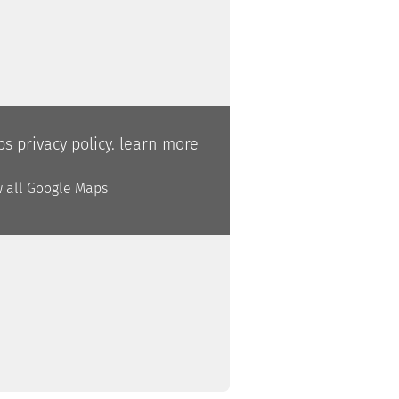
s privacy policy.
learn more
w all Google Maps