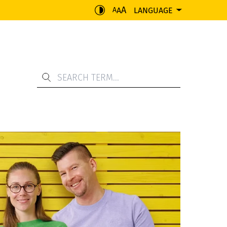
A
A
LANGUAGE
A