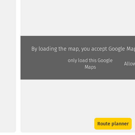
By loading the map, you accept Google Map
only load this Google
Allo
Maps
Route planner