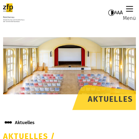
A
A
A
Menü
AKTUELLES
Aktuelles
AKTUELLES
/