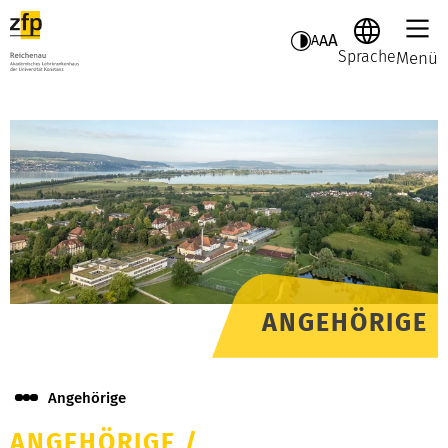
A
A
A
Sprache
Menü
ANGEHÖRIGE
Angehörige
ANGEHÖRIGE
/