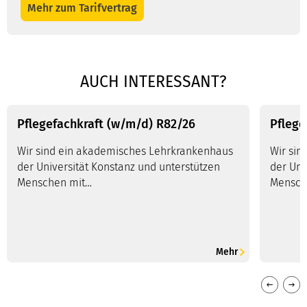
Mit dem Laden der Karte akzeptieren Sie die
Mehr zum Tarifvertrag
Routenplaner
Datenschutzerklärung von Google Maps.
mehr
erfahren
nur diese Google Maps
Freigabe für alle Google
AUCH INTERESSANT?
laden
Maps
Pflegefachkraft (w/m/d) R82/26
Pflege
Wir sind ein akademisches Lehrkrankenhaus
Wir sin
der Universität Konstanz und unterstützen
der Uni
Menschen mit…
Mensch
Mehr