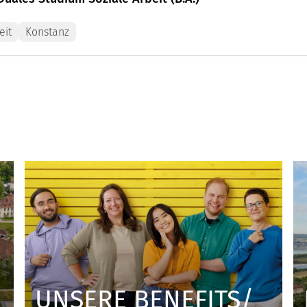
eit
Konstanz
UNSERE BENEFITS
/