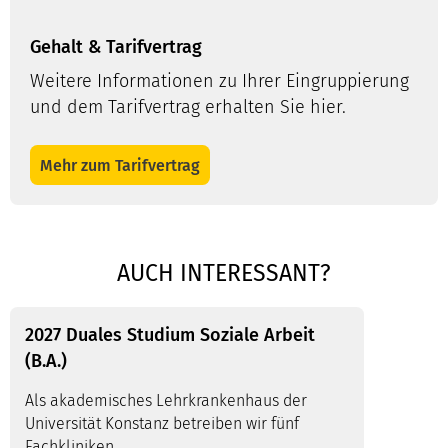
Gehalt & Tarifvertrag
Weitere Informationen zu Ihrer Eingruppierung
und dem Tarifvertrag erhalten Sie hier.
Mit dem Laden der Karte akzeptieren Sie die
Mehr zum Tarifvertrag
Routenplaner
Datenschutzerklärung von Google Maps.
mehr
erfahren
nur diese Google Maps
Freigabe für alle Google
AUCH INTERESSANT?
laden
Maps
2027 Duales Studium Soziale Arbeit
(B.A.)
Als akademisches Lehrkrankenhaus der
Universität Konstanz betreiben wir fünf
Fachkliniken,…