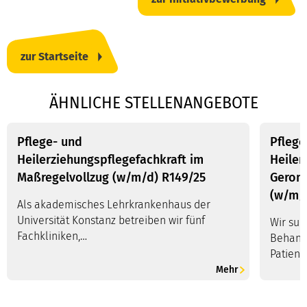
zur Startseite
ÄHNLICHE STELLENANGEBOTE
Pflege- und
Pflege
Heilerziehungspflegefachkraft im
Heiler
Maßregelvollzug (w/m/d) R149/25
Geront
(w/m/
Als akademisches Lehrkrankenhaus der
Universität Konstanz betreiben wir fünf
Wir suc
Fachkliniken,…
Behand
Patient
Mehr